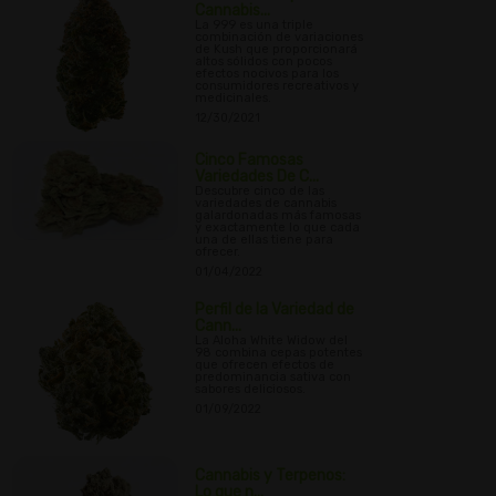
Cannabis...
La 999 es una triple
combinación de variaciones
de Kush que proporcionará
altos sólidos con pocos
efectos nocivos para los
consumidores recreativos y
medicinales.
12/30/2021
Cinco Famosas
Variedades De C...
Descubre cinco de las
variedades de cannabis
galardonadas más famosas
y exactamente lo que cada
una de ellas tiene para
ofrecer.
01/04/2022
Perfil de la Variedad de
Cann...
La Aloha White Widow del
98 combina cepas potentes
que ofrecen efectos de
predominancia sativa con
sabores deliciosos.
01/09/2022
Cannabis y Terpenos:
Lo que n...