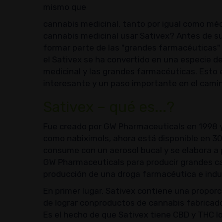
mismo que
cannabis medicinal, tanto por igual como mé
cannabis medicinal usar Sativex? Antes de su 
formar parte de las "grandes farmacéuticas"
el Sativex se ha convertido en una especie 
medicinal y las grandes farmacéuticas. Esto 
interesante y un paso importante en el camin
Sativex – qué es...?
Fue creado por GW Pharmaceuticals en 1998 
como nabiximols, ahora está disponible en 3
consume con un aerosol bucal y se elabora a p
GW Pharmaceuticals para producir grandes ca
producción de una droga farmacéutica e indust
En primer lugar, Sativex contiene una proporció
de lograr conproductos de cannabis fabrica
Es el hecho de que Sativex tiene CBD y THC lo