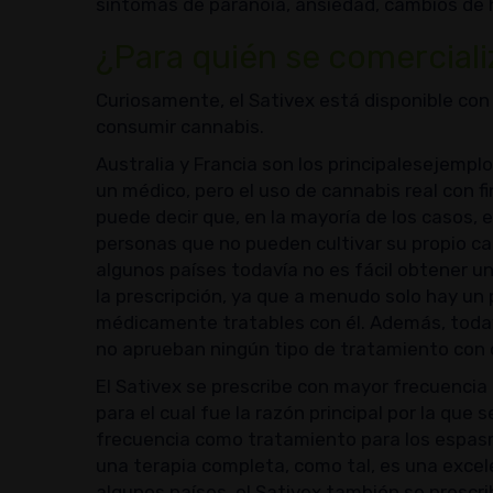
síntomas de paranoia, ansiedad, cambios de 
¿Para quién se comerciali
Curiosamente, el Sativex está disponible co
consumir cannabis.
Australia y Francia son los principalesejemplo
un médico, pero el uso de cannabis real con fi
puede decir que, en la mayoría de los casos,
personas que no pueden cultivar su propio ca
algunos países todavía no es fácil obtener un
la prescripción, ya que a menudo solo hay u
médicamente tratables con él. Además, todav
no aprueban ningún tipo de tratamiento con
El Sativex se prescribe con mayor frecuencia
para el cual fue la razón principal por la que
frecuencia como tratamiento para los espas
una terapia completa, como tal, es una excel
algunos países, el Sativex también se prescrib