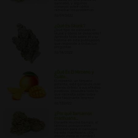
cannabis, y algunos
consejos sobre cómo
remediar los problemas.
02/09/2022
¿Qué Es Skunk?
¿Qué tipo de cannabis es
skunk y cómo se desarrolló?
Aprende todo sobre él y su
historia en esta publicación
que responde a todas tus
preguntas.
02/14/2022
¿Qué Es El Mirceno y
Cuále...
El mirceno, un terpeno
potente, está ganando más
interés debido a sus efectos
positivos; descubra todo lo
que necesita saber sobre
este fascinante terpeno.
02/17/2022
¿Por qué llamamos
marihuana...
Durante mucho tiempo, el
término comúnmente
utilizado para el cannabis
ha sido marihuana. ¿De
dónde viene el nombre?