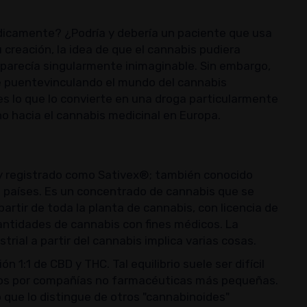
dicamente? ¿Podría y debería un paciente que usa
creación, la idea de que el cannabis pudiera
 parecía singularmente inimaginable. Sin embargo,
de puentevinculando el mundo del cannabis
es lo que lo convierte en una droga particularmente
o hacia el cannabis medicinal en Europa.
y registrado como Sativex®; también conocido
0 países. Es un concentrado de cannabis que se
artir de toda la planta de cannabis, con licencia de
ntidades de cannabis con fines médicos. La
rial a partir del cannabis implica varias cosas.
n 1:1 de CBD y THC. Tal equilibrio suele ser difícil
dos por compañías no farmacéuticas más pequeñas.
 que lo distingue de otros "cannabinoides"