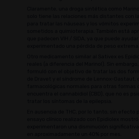
Claramente, una droga sintética como Marino
solo tiene las relaciones más distantes con la
para tratar las náuseas y los vómitos exper
sometidos a quimioterapia. También está ap
que padecen VIH / SIDA, ya que puede ayudar 
experimentado una pérdida de peso extrema
Otro medicamento similar al Sativex es Epid
reales (a diferencia del Marinol). Sin embargo
formuló con el objetivo de tratar las dos for
de Dravet y el síndrome de Lennox-Gastaut, q
farmacológicas normales para otras formas de
encuentra el cannabidiol (CBD), que no es psi
tratar los síntomas de la epilepsia.
En ausencia de THC, por lo tanto, sin efecto 
ensayo clínico realizado con Epidiolex most
experimentaron una disminución significativa
en aproximadamente un 40% por mes.