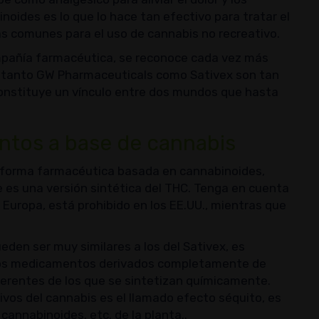
noides es lo que lo hace tan efectivo para tratar el
ás comunes para el uso de cannabis no recreativo.
mpañía farmacéutica, se reconoce cada vez más
 tanto GW Pharmaceuticals como Sativex son tan
Constituye un vínculo entre dos mundos que hasta
ntos a base de cannabis
a forma farmacéutica basada en cannabinoides,
e es una versión sintética del THC. Tenga en cuenta
n Europa, está prohibido en los EE.UU., mientras que
den ser muy similares a los del Sativex, es
 Los medicamentos derivados completamente de
ferentes de los que se sintetizan químicamente.
ivos del cannabis es el llamado efecto séquito, es
 cannabinoides, etc. de la planta..