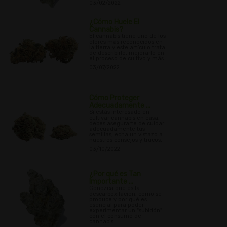
03/02/2022
¿Cómo Huele El
Cannabis?
El cannabis tiene uno de los
olores más reconocidos en
la tierra y este artículo trata
de describirlo, mejorarlo en
el proceso de cultivo y más.
03/07/2022
Cómo Proteger
Adecuadamente ...
Si estás interesado en
cultivar cannabis en casa,
debes asegurarte de cuidar
adecuadamente tus
semillas; echa un vistazo a
nuestros consejos y trucos.
03/10/2022
¿Por qué es Tan
Importante ...
Conozca qué es la
descarboxilación, cómo se
produce y por qué es
esencial para poder
experimentar un "subidón"
con el consumo de
cannabis.