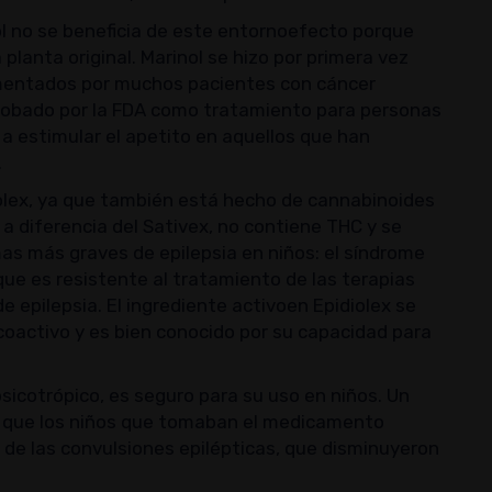
l no se beneficia de este entornoefecto porque
 planta original. Marinol se hizo por primera vez
imentados por muchos pacientes con cáncer
robado por la FDA como tratamiento para personas
a estimular el apetito en aquellos que han
.
iolex, ya que también está hecho de cannabinoides
, a diferencia del Sativex, no contiene THC y se
mas más graves de epilepsia en niños: el síndrome
ue es resistente al tratamiento de las terapias
 epilepsia. El ingrediente activoen Epidiolex se
coactivo y es bien conocido por su capacidad para
psicotrópico, es seguro para su uso en niños. Un
ró que los niños que tomaban el medicamento
 de las convulsiones epilépticas, que disminuyeron