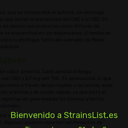
l, que es comparable al Sativex; sin embargo,
os que imitan el mecanismo del CBD y el CBD. En
ás en común con productos como tinturas de
ue se encuentran en los dispensarios. El hecho de
ica lo distingue tanto del cannabis de flores
edicinal.
Sativex
con sabor a menta. Cada aerosol entrega
mg son CBD y 2,7 mg son THC. Es oromucosal, lo que
así como a través de las mejillas y las encías, este
ás efectivo y de acción rápida, ya que evita el
ex reportan en gran medida los mismos efectos
 cannabis.
Bienvenido a StrainsList.es
os cuales es de naturaleza psicoactiva, por lo que
í. Algunos usuarios reportan sentimientos de