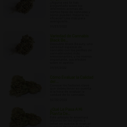
¿Alguna vez te has
preguntado sobre los
diferentes aromas de
ciertos tipos de cannabis y
cómo pueden mejorar su
eficacia? Lea más para
averiguarlo...
01/23/2022
Variedad de Cannabis
Black Be...
Descubre Black Beauty, una
variedad especial de
cannabis con los perfiles de
cannabinoides más
emocionantes, y no menos
importante, sus efectos
sobre el apetito.
01/31/2022
Cómo Evaluar la Calidad
del ...
Conoce los factores clave
que debes tener en cuenta
a la hora de evaluar la
calidad de tu cannabis.
02/02/2022
¿Qué Le Pasa A Mi
Planta De...
Este artículo te enseñará
algunos de los signos a
tener en cuenta al evaluar
la salud de una planta de