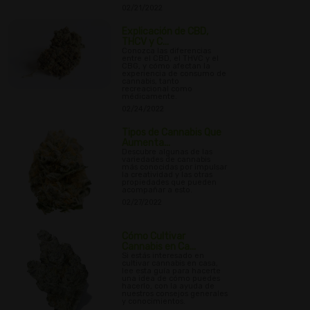
02/21/2022
Explicación de CBD,
THCV y C...
Conozca las diferencias
entre el CBD, el THVC y el
CBG, y cómo afectan la
experiencia de consumo de
cannabis, tanto
recreacional como
médicamente.
02/24/2022
Tipos de Cannabis Que
Aumenta...
Descubre algunas de las
variedades de cannabis
más conocidas por impulsar
la creatividad y las otras
propiedades que pueden
acompañar a esto.
02/27/2022
Cómo Cultivar
Cannabis en Ca...
Si estás interesado en
cultivar cannabis en casa,
lee esta guía para hacerte
una idea de cómo puedes
hacerlo, con la ayuda de
nuestros consejos generales
y conocimientos.