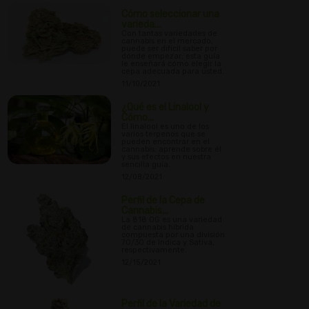
Cómo seleccionar una
varieda...
Con tantas variedades de
cannabis en el mercado,
puede ser difícil saber por
dónde empezar; esta guía
le enseñará cómo elegir la
cepa adecuada para usted.
11/10/2021
¿Qué es el Linalool y
Cómo...
El linalool es uno de los
varios terpenos que se
pueden encontrar en el
cannabis; aprende sobre él
y sus efectos en nuestra
sencilla guía.
12/08/2021
Perfil de la Cepa de
Cannabis...
La 818 OG es una variedad
de cannabis híbrida
compuesta por una división
70/30 de Indica y Sativa,
respectivamente.
12/15/2021
Perfil de la Variedad de