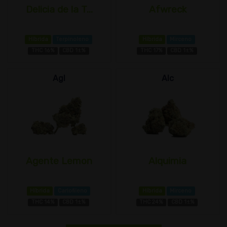
Delicia de la T...
Afwreck
Híbrida
Terpinoleno
Híbrida
Mirceno
THC 16%
CBD 1±%
THC 17%
CBD 1±%
Agl
Alc
Agente Lemon
Alquimia
Híbrida
Cariofileno
Híbrida
Mirceno
THC 14%
CBD 1±%
THC 24%
CBD 1±%