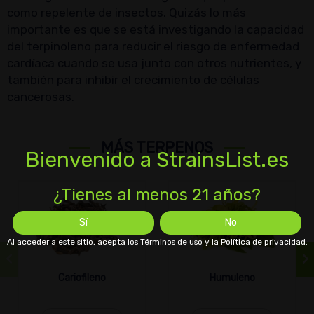
como repelente de insectos. Quizás lo más
importante es que se está investigando la capacidad
del terpinoleno para reducir el riesgo de enfermedad
cardíaca cuando se usa junto con otros nutrientes, y
también para inhibir el crecimiento de células
cancerosas.
MÁS TERPENOS
Bienvenido a StrainsList.es
¿Tienes al menos 21 años?
Sí
No
Al acceder a este sitio, acepta los Términos de uso y la Política de privacidad.
Cariofileno
Humuleno