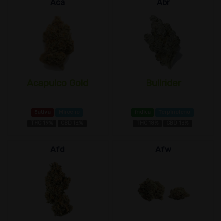
Aca
Abr
Acapulco Gold
Bullrider
Sativa
Mirceno
índica
Terpinoleno
THC 19%
CBD 1±%
THC 18%
CBD 1±%
Afd
Afw