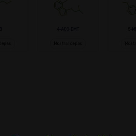
B
4‑ACO‑DMT
5‑M
 cepas
Mostrar cepas
Mostr