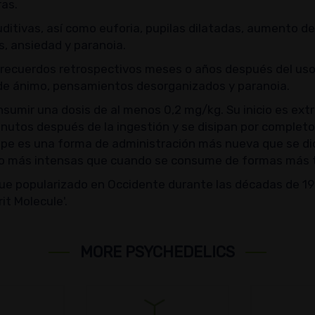
ras.
itivas, así como euforia, pupilas dilatadas, aumento del 
s, ansiedad y paranoia.
 recuerdos retrospectivos meses o años después del us
o de ánimo, pensamientos desorganizados y paranoia.
onsumir una dosis de al menos 0,2 mg/kg. Su inicio es 
nutos después de la ingestión y se disipan por completo
 vape es una forma de administración más nueva que se
s o más intensas que cuando se consume de formas más tr
fue popularizado en Occidente durante las décadas de 1
it Molecule'.
MORE PSYCHEDELICS