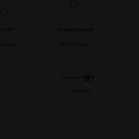
EO‑DMT
Amanita Muscaria
ar cepas
Mostrar cepas
Mo