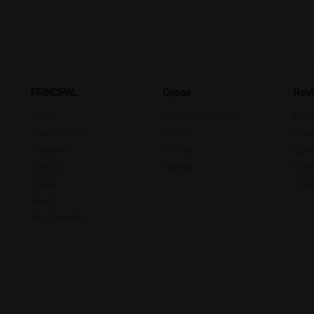
PRINCIPAL
Cepas
Revi
Tipo
Todas las Cepas
Revi
Tipo Químico
índica
Guia
Terpeno
Sativa
Opin
Efecto
Híbrida
Cann
Tratar
Guía
,
Gusto
Psychedelic