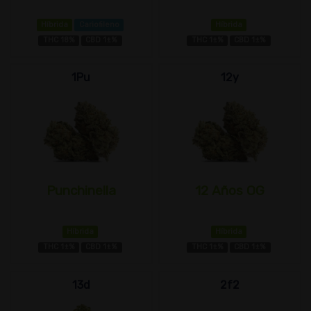
Híbrida
Cariofileno
Híbrida
THC 18%
CBD 1±%
THC 1±%
CBD 1±%
1Pu
12y
Punchinella
12 Años OG
Híbrida
Híbrida
THC 1±%
CBD 1±%
THC 1±%
CBD 1±%
13d
2f2