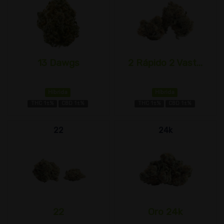
13 Dawgs
2 Rápido 2 Vast...
Híbrida
Híbrida
THC 1±%
CBD 1±%
THC 1±%
CBD 1±%
22
24k
22
Oro 24k