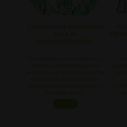
Las mejores sustancias
Mic
para la
Psico
microdosificación
Este método, que se popularizó y
La m
llamó la atención gracias a las
convir
puntocom que tomaban pequeñas
fenó
dosis de LSD para aumentar la
productividad, ha evolucionado y
subter
mejorado desde…
un
Leer más