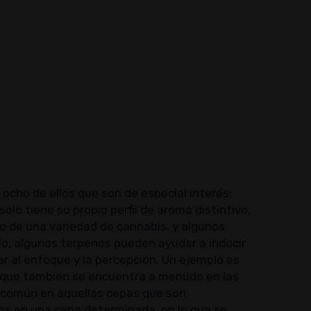
 ocho de ellos que son de especial interés:
olo tiene su propio perfil de aroma distintivo,
 de una variedad de cannabis, y algunos
lo, algunos terpenos pueden ayudar a inducir
ar al enfoque y la percepción. Un ejemplo es
o que también se encuentra a menudo en las
es común en aquellas cepas que son
os en una cepa determinada, en lo que se