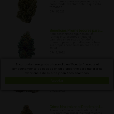
mucho más, para asegurarse de que
comprende exactamente lo que está
tomando.
09/11/2022
Beneficios Prometedores para ...
Aquí describimos algunas de las
formas interesantes en que el
cannabis en su estado "crudo" a
menudo pasado por alto puede tener
sus propios beneficios únicos para la
salud
09/18/2022
Si continúa navegando o hace clic en "Aceptar", acepta el
Cómo Hacer Tu Propia Mezcla ...
almacenamiento de cookies en su dispositivo para mejorar la
Hacer una mezcla casera de súper
experiencia de su sitio y con fines analíticos.
tierra para cultivar tu propio cannabis
es mucho más gratificante que
Aceptar
comprar tierra en la tienda y
nutrientes embotellados, y no es tan
difícil de hacer.
09/22/2022
Cómo Maximizar el Rendimient...
Aprenda cómo se puede utilizar el
CO2 para maximizar los rendimientos