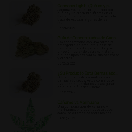
Cannabis Light: ¿Qué es y p...
¿Alguna vez te has preguntado por
qué hay un creciente interés en el
llamado cannabis light? Este artículo
trata de esbozar algunas de las
razones.
03/24/2022
Guía de Concentrados de Cann...
Los concentrados son una forma re-
emergente de producto a base de
cannabis que está generando gran
emoción; aprende sobre su historia,
algunos tipos diferentes, sus beneficios
y efectos.
03/27/2022
¿Su Producto Está Demasiado...
Si tus cogollos de cannabis están
demasiado secos, estos consejos te
ayudarán a guardarlos y a asegurarte
de que aún puedes usarlos.
03/31/2022
Cáñamo vs Marihuana
Una comparación de cáñamo y
marihuana, y lo que necesita saber
sobre las diferencias entre los dos.
04/07/2022