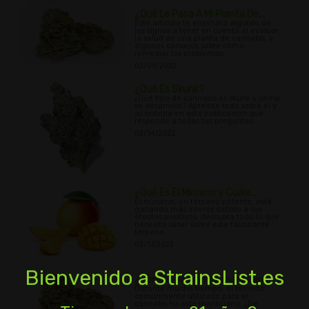
¿Qué Le Pasa A Mi Planta De...
Este artículo te enseñará algunos de
los signos a tener en cuenta al evaluar
la salud de una planta de cannabis, y
algunos consejos sobre cómo
remediar los problemas.
02/09/2022
¿Qué Es Skunk?
¿Qué tipo de cannabis es skunk y cómo
se desarrolló? Aprende todo sobre él y
su historia en esta publicación que
responde a todas tus preguntas.
02/14/2022
¿Qué Es El Mirceno y Cuále...
El mirceno, un terpeno potente, está
ganando más interés debido a sus
efectos positivos; descubra todo lo que
necesita saber sobre este fascinante
terpeno.
02/17/2022
Bienvenido a StrainsList.es
¿Por qué llamamos marihuana...
Durante mucho tiempo, el término
comúnmente utilizado para el
cannabis ha sido marihuana. ¿De