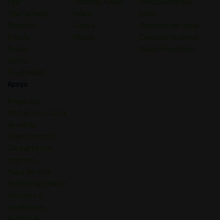
Tipo
Todas las Cepas
Revista Principal
Tipo Químico
índica
Guiar
Terpeno
Sativa
Opiniones de Cepas
Efecto
Híbrida
Cannabis Medicinal
Tratar
Guías Psicodélicas
Gusto
Psychedelic
Apoyo
Preguntas
frecuentes - Lista
de cepas
Sobre nosotros
Contacta con
nosotros
Mapa del sitio
Política de cookies
Términos y
condiciones
Política de