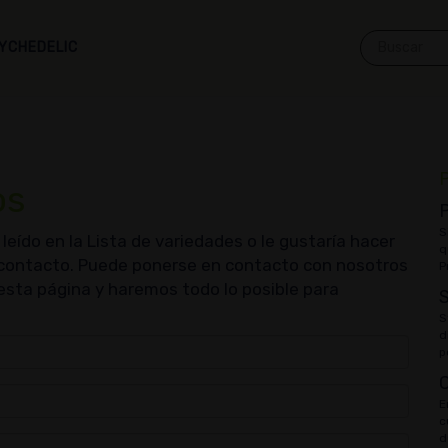
YCHEDELIC
P
os
P
S
leído en la Lista de variedades o le gustaría hacer
q
 contacto. Puede ponerse en contacto con nosotros
P
 esta página y haremos todo lo posible para
S
d
p
E
c
d