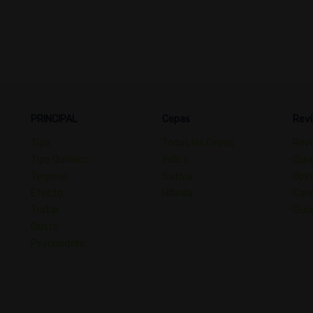
PRINCIPAL
Cepas
Revi
Tipo
Todas las Cepas
Revi
Tipo Químico
índica
Guia
Terpeno
Sativa
Opin
Efecto
Híbrida
Cann
Tratar
Guía
,
Gusto
Psychedelic