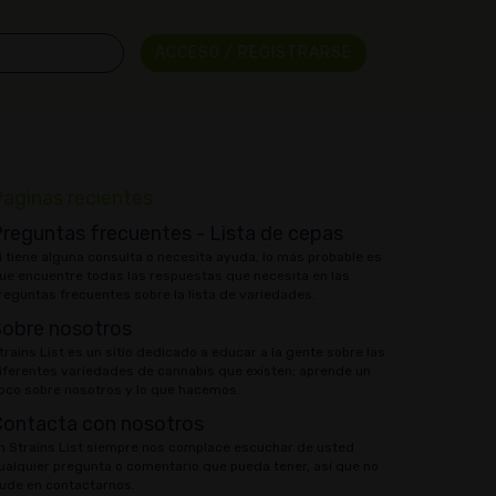
ACCESO / REGISTRARSE
aginas recientes
reguntas frecuentes - Lista de cepas
i tiene alguna consulta o necesita ayuda, lo más probable es
ue encuentre todas las respuestas que necesita en las
reguntas frecuentes sobre la lista de variedades.
Sobre nosotros
trains List es un sitio dedicado a educar a la gente sobre las
iferentes variedades de cannabis que existen; aprende un
oco sobre nosotros y lo que hacemos.
Contacta con nosotros
n Strains List siempre nos complace escuchar de usted
ualquier pregunta o comentario que pueda tener, así que no
ude en contactarnos.