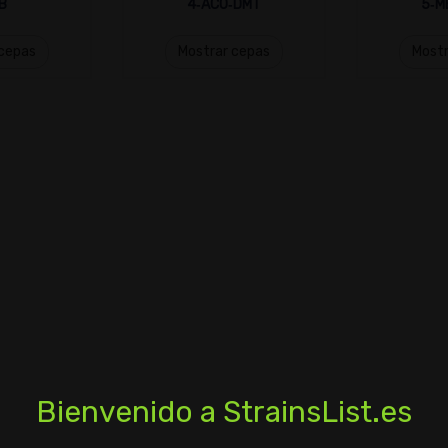
B
4‑ACO‑DMT
5‑M
 cepas
Mostrar cepas
Mostr
Bienvenido a StrainsList.es