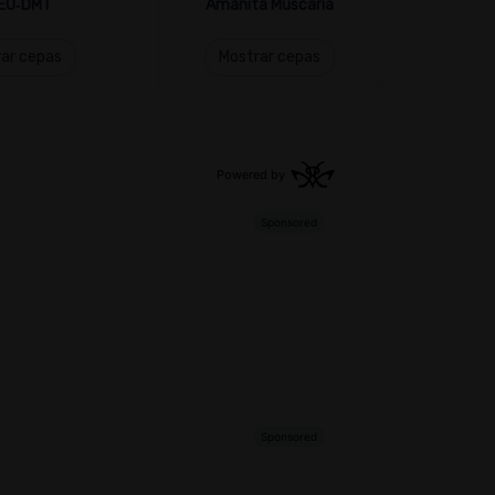
EO‑DMT
Amanita Muscaria
ar cepas
Mostrar cepas
Mo