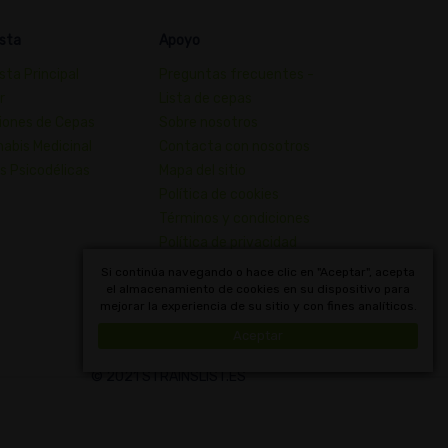
sta
Apoyo
sta Principal
Preguntas frecuentes -
r
Lista de cepas
iones de Cepas
Sobre nosotros
abis Medicinal
Contacta con nosotros
s Psicodélicas
Mapa del sitio
Política de cookies
Términos y condiciones
Política de privacidad
Diccionario de Conceptos de
Si continúa navegando o hace clic en "Aceptar", acepta
el almacenamiento de cookies en su dispositivo para
Cannabis
mejorar la experiencia de su sitio y con fines analíticos.
Uruguay
Aceptar
© 2021 STRAINSLIST.ES