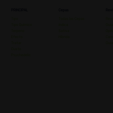
PRINCIPAL
Cepas
Revi
Tipo
Todas las Cepas
Revi
Tipo Químico
índica
Guia
Terpeno
Sativa
Opin
Efecto
Híbrida
Cann
Tratar
Guía
,
Gusto
Psychedelic