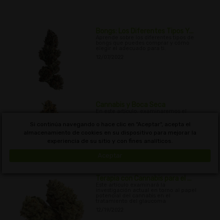
Bongs: Los Diferentes Tipos Y...
Aprende sobre los diferentes tipos de
bongs que puedes comprar y cómo
elegir el adecuado para ti.
12/07/2022
Cannabis y Boca Seca
En este artículo, examinaremos el
fenómeno del cannabis y la boca seca,
y veremos algunas de las causas, así
Si continúa navegando o hace clic en "Aceptar", acepta el
como las formas de aliviarlo.
almacenamiento de cookies en su dispositivo para mejorar la
12/11/2022
experiencia de su sitio y con fines analíticos.
Aceptar
Terapia con Cannabis para el ...
Este artículo examinará la
investigación actual en torno al papel
potencial del cannabis en el
tratamiento del glaucoma
12/19/2022