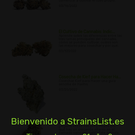
comenzar a cultivar el tuyo propio.
03/16/2022
El Cultivo de Cannabis: Indic...
Aprende sobre las diferencias entre las
tres ramas principales del cannabis,
cómo se pueden cultivar, cuáles son
las mejores para cosechar y por qué.
03/17/2022
Cosecha de Kief para Hacer Ha...
Cosechar Kief para Hacer una guía
sencilla de Hachís
03/20/2022
Bienvenido a StrainsList.es
Cannabis Light: ¿Qué es y p...
¿Alguna vez te has preguntado por
qué hay un creciente interés en el
llamado cannabis light? Este artículo