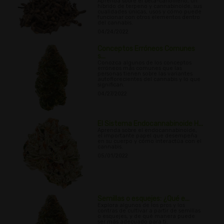
Aprenda sobre el beta-cariofileno, un
híbrido de terpeno y cannabinoide, sus
cualidades únicas, usos y cómo puede
funcionar con otros elementos dentro
del cannabis.
04/24/2022
Conceptos Erróneos Comunes
s...
Conozca algunos de los conceptos
erróneos más comunes que las
personas tienen sobre las variantes
autoflorecientes del cannabis y lo que
significan.
04/27/2022
El Sistema Endocannabinoide H...
Aprenda sobre el endocannabinoide,
el importante papel que desempeña
en su cuerpo y cómo interactúa con el
cannabis.
05/01/2022
Semillas o esquejes: ¿Qué e...
Explora algunos de los pros y los
contras de cultivar a partir de semillas
o esquejes, y de qué manera puede
ser más adecuado para ti.