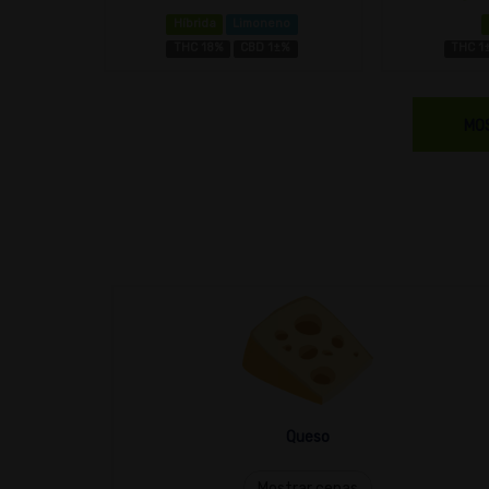
Híbrida
Limoneno
THC 18%
CBD 1±%
THC 1
MO
Queso
Mostrar cepas