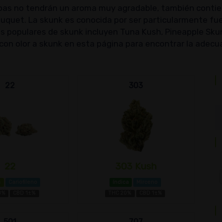
epas no tendrán un aroma muy agradable, también contien
uquet. La skunk es conocida por ser particularmente fue
s populares de skunk incluyen Tuna Kush, Pineapple Sku
con olor a skunk en esta página para encontrar la adecua
22
303
22
303 Kush
a
Cariofileno
índica
Mirceno
8%
CBD 1±%
THC 20%
CBD 1±%
501
707