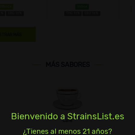
Híbrida
índica
±%
CBD 1±%
THC 1±%
CBD 1±%
STRAR MÁS
MÁS SABORES
Bienvenido a StrainsList.es
Café
¿Tienes al menos 21 años?
Mostrar cepas