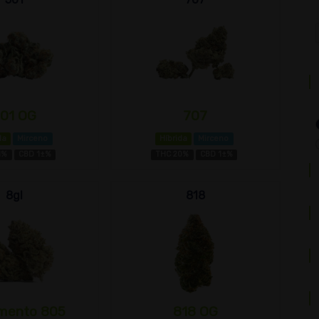
01 OG
707
da
Mirceno
Híbrida
Mirceno
1%
CBD 1±%
THC 20%
CBD 1±%
8gl
818
mento 805
818 OG