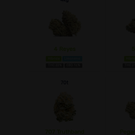
4 Reyes
5
Híbrida
Limoneno
Híbri
THC 22%
CBD 1±%
THC 2
70t
707 Truthband
Pega