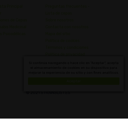
sta Principal
Preguntas frecuentes -
r
Lista de cepas
iones de Cepas
Sobre nosotros
abis Medicinal
Contacta con nosotros
s Psicodélicas
Mapa del sitio
Política de cookies
Términos y condiciones
Política de privacidad
Diccionario de Conceptos de
Si continúa navegando o hace clic en "Aceptar", acepta
el almacenamiento de cookies en su dispositivo para
Cannabis
mejorar la experiencia de su sitio y con fines analíticos.
Uruguay
Aceptar
© 2021 STRAINSLIST.ES