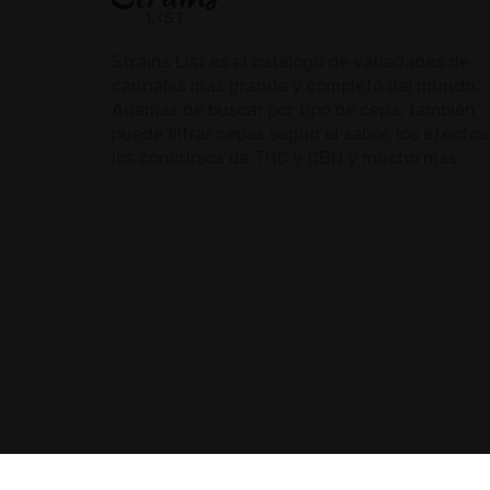
Strains List es el catálogo de variedades de
cannabis más grande y completo del mundo.
Además de buscar por tipo de cepa, también
puede filtrar cepas según el sabor, los efectos
los concursos de THC y CBD y mucho más.