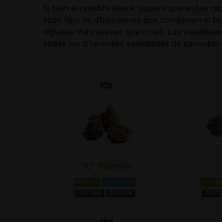
Si bien el nombre skunk sugiere que estas c
todo tipo de otros olores que componen el bo
algunas más suaves que otras. Las variedade
todas las diferentes variedades de cannabis 
10p
10º Planeta
Híbrida
Cariofileno
Híbrid
THC 18%
CBD 1±%
THC 1
4kg