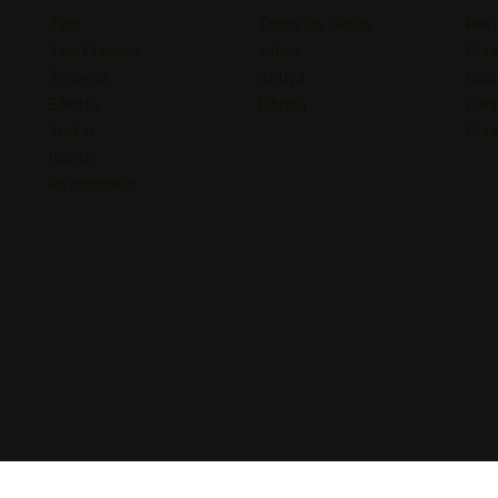
Tipo
Todas las Cepas
Revi
Tipo Químico
índica
Guia
Terpeno
Sativa
Opin
Efecto
Híbrida
Cann
Tratar
Guía
,
Gusto
Psychedelic