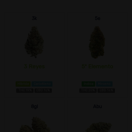
3k
5e
3 Reyes
5º Elemento
Híbrida
Cariofileno
índica
Mirceno
THC 19%
CBD 1±%
THC 20%
CBD 1±%
8gl
Abu