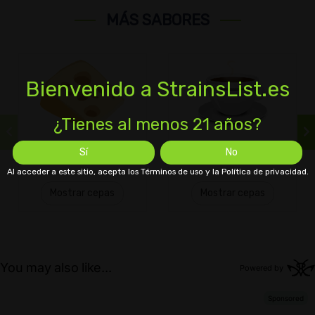
MÁS SABORES
Bienvenido a StrainsList.es
¿Tienes al menos 21 años?
Queso
Café
Sí
No
Al acceder a este sitio, acepta los Términos de uso y la Política de privacidad.
Mostrar cepas
Mostrar cepas