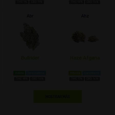
THC 1%
CBD 11%
THC 16%
CBD 1±%
Abr
Ahz
Bullrider
Haze Afgana
índica
Terpinoleno
Híbrida
Cariofileno
THC 18%
CBD 1±%
THC 17%
CBD 1±%
MOSTRAR MÁS