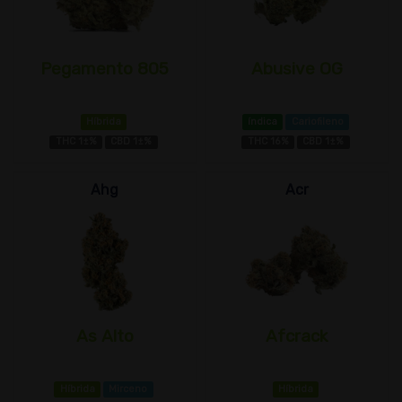
Pegamento 805
Abusive OG
Híbrida
índica
Cariofileno
THC 1±%
CBD 1±%
THC 16%
CBD 1±%
Ahg
Acr
As Alto
Afcrack
Híbrida
Mirceno
Híbrida