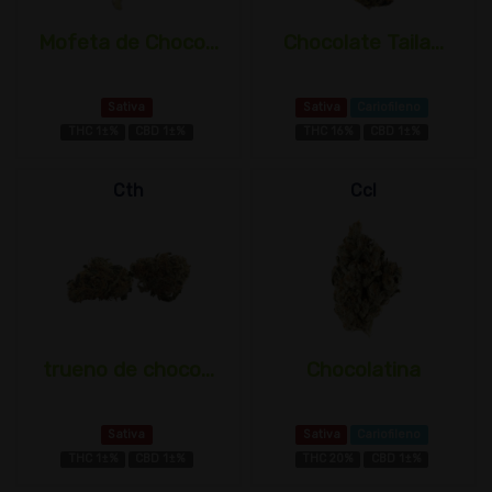
Mofeta de Choco...
Chocolate Taila...
Sativa
Sativa
Cariofileno
THC 1±%
CBD 1±%
THC 16%
CBD 1±%
Cth
Ccl
trueno de choco...
Chocolatina
Sativa
Sativa
Cariofileno
THC 1±%
CBD 1±%
THC 20%
CBD 1±%