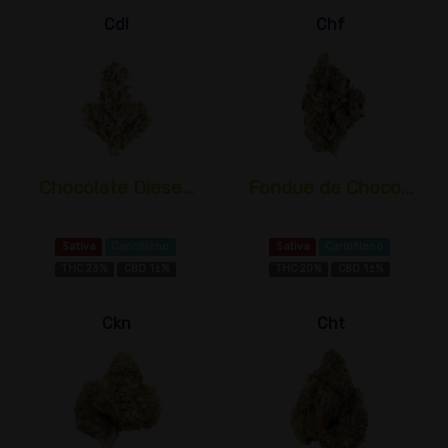
Cdl
Chf
Chocolate Diese...
Fondue de Choco...
Sativa
Cariofileno
Sativa
Cariofileno
THC 23%
CBD 1±%
THC 20%
CBD 1±%
Ckn
Cht