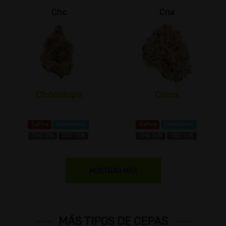
Chc
Cnx
Chocolope
Cinex
Sativa
Cariofileno
Sativa
Cariofileno
THC 17%
CBD 1±%
THC 16%
CBD 1±%
MOSTRAR MÁS
MÁS TIPOS DE CEPAS