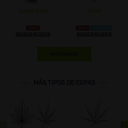
Salvia Zeta
1024
Sativa
Sativa
Terpinoleno
THC 1±%
CBD 1±%
THC 10%
CBD 1±%
MOSTRAR MÁS
MÁS TIPOS DE CEPAS