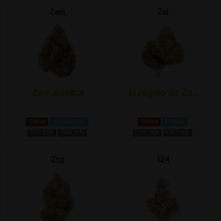
Zam
Zel
Zamaldelica
El regalo de Ze...
Sativa
Terpinoleno
Sativa
Pineno
THC 20%
CBD 1±%
THC 15%
CBD 1±%
Zsg
124