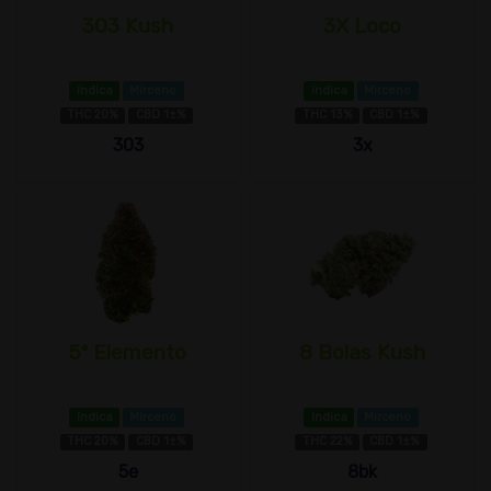
303 Kush
3X Loco
índica
Mirceno
índica
Mirceno
THC 20%
CBD 1±%
THC 13%
CBD 1±%
303
3x
5º Elemento
8 Bolas Kush
índica
Mirceno
índica
Mirceno
THC 20%
CBD 1±%
THC 22%
CBD 1±%
5e
8bk