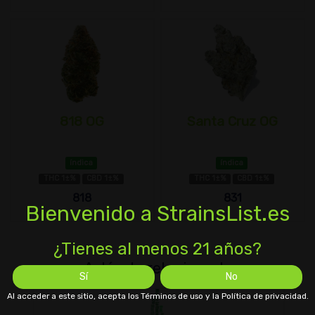
818 OG
Santa Cruz OG
índica
índica
THC 1±%
CBD 1±%
THC 1±%
CBD 1±%
818
831
Bienvenido a StrainsList.es
¿Tienes al menos 21 años?
Artículo relacionado
Sí
No
Al acceder a este sitio, acepta los Términos de uso y la Política de privacidad.