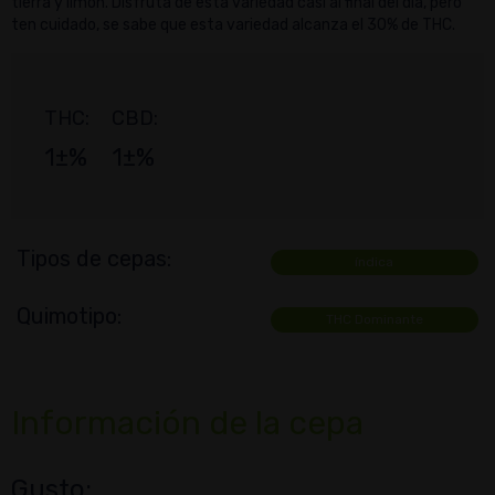
tierra y limón. Disfruta de esta variedad casi al final del día, pero
ten cuidado, se sabe que esta variedad alcanza el 30% de THC.
THC:
CBD:
1±%
1±%
Tipos de cepas:
índica
Quimotipo:
THC Dominante
Información de la cepa
Gusto: