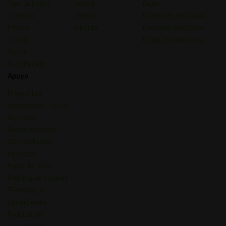
Tipo Químico
índica
Guiar
Terpeno
Sativa
Opiniones de Cepas
Efecto
Híbrida
Cannabis Medicinal
Tratar
Guías Psicodélicas
Gusto
Psychedelic
Apoyo
Preguntas
frecuentes - Lista
de cepas
Sobre nosotros
Contacta con
nosotros
Mapa del sitio
Política de cookies
Términos y
condiciones
Política de