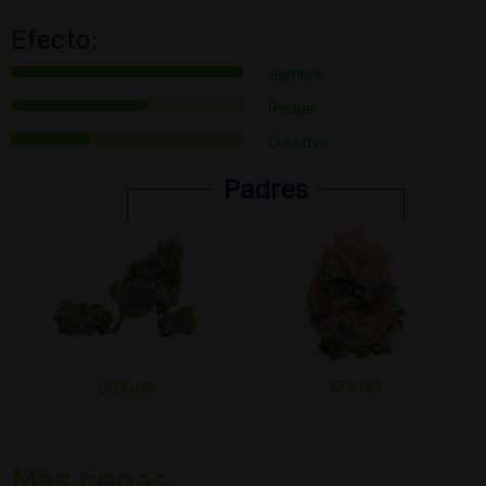
Efecto:
Hambre
Relajar
Creativo
Padres
OG Kush
SFV OG
Más cepas