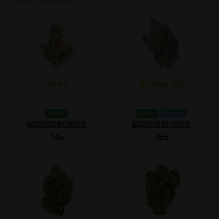
14er
3 Osos OG
índica
índica
Mirceno
THC 1±%
CBD 1±%
THC 17%
CBD 1±%
14e
3bs