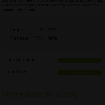
La 3 Bears OG tiene un ciclo de crecimiento aproximado de 70 días
y ofrece efectos que estimulan el apetito mientras conducen al
cuerpo hacia el sueño.
Terpeno:
THC:
CBD:
Mirceno
17%
1±%
Tipos de cepas:
índica
Quimotipo:
THC Dominante
Información de la cepa