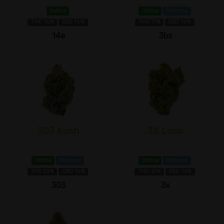
índica
índica
Mirceno
THC 1±%
CBD 1±%
THC 17%
CBD 1±%
14e
3bs
303 Kush
3X Loco
índica
Mirceno
índica
Mirceno
THC 20%
CBD 1±%
THC 13%
CBD 1±%
303
3x