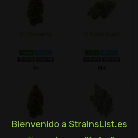
5º Elemento
8 Bolas Kush
índica
Mirceno
índica
Mirceno
THC 20%
CBD 1±%
THC 22%
CBD 1±%
5e
8bk
Bienvenido a StrainsList.es
818 OG
Santa Cruz OG