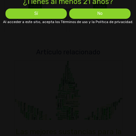
¿Tienes al menos 21 años?
índica
índica
Sí
No
THC 1±%
CBD 1±%
THC 1±%
CBD 1±%
818
831
Al acceder a este sitio, acepta los Términos de uso y la Política de privacidad.
Artículo relacionado
Las mejores sustancias para la