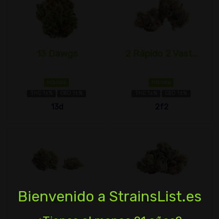
13 Dawgs
2 Rápido 2 Vast...
Híbrida
Híbrida
THC 1±%
CBD 1±%
THC 1±%
CBD 1±%
13d
2f2
Bienvenido a StrainsList.es
22
Oro 24k