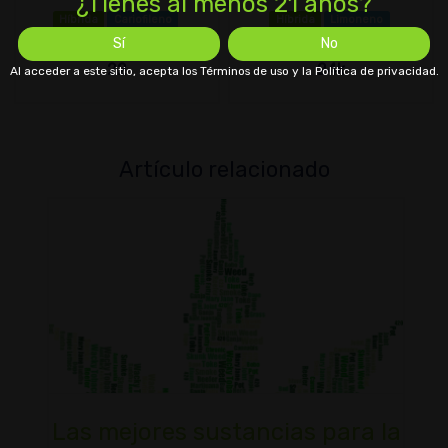
¿Tienes al menos 21 años?
Híbrida
Cariofileno
Híbrida
Limoneno
Sí
No
THC 18%
CBD 1±%
THC 20%
CBD 1±%
22
24k
Al acceder a este sitio, acepta los Términos de uso y la Política de privacidad.
Artículo relacionado
Las mejores sustancias para la