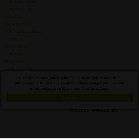
Sobre nosotros
Contacta con
nosotros
Mapa del sitio
Política de cookies
Términos y
condiciones
Política de
privacidad
Diccionario de
Conceptos de
Si continúa navegando o hace clic en "Aceptar", acepta el
Cannabis
almacenamiento de cookies en su dispositivo para mejorar la
experiencia de su sitio y con fines analíticos.
Uruguay
Aceptar
© 2021 STRAINSLIST.ES