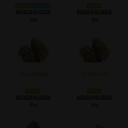
Híbrida
Cariofileno
Híbrida
THC 18%
CBD 1±%
THC 1±%
CBD 1±%
10p
1bs
Punchinella
12 Años OG
Híbrida
Híbrida
THC 1±%
CBD 1±%
THC 1±%
CBD 1±%
1Pu
12y